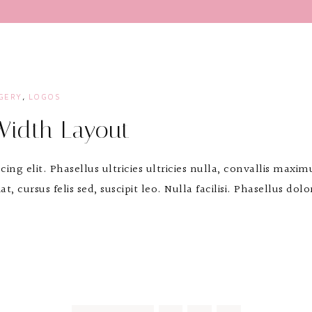
GERY
,
LOGOS
Width Layout
ing elit. Phasellus ultricies ultricies nulla, convallis maxi
t, cursus felis sed, suscipit leo. Nulla facilisi. Phasellus dol