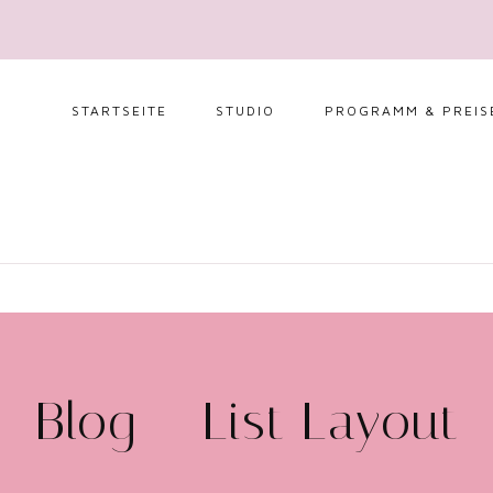
STARTSEITE
STUDIO
PROGRAMM & PREIS
NÄGEL UND
HANDPFLEGE
AUGENBRAUEN &
WIMPERN
FUSSPFLEGE & W
AXING
Blog – List Layout